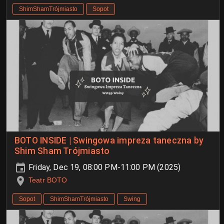
ShimShamTrójmiasto
Sopot
BOTO INSIDE | Swingowa impreza taneczna by
Shim Sham Trójmiasto
Friday, Dec 19, 08:00 PM-11:00 PM (2025)
Teatr BOTO
Sopot
ShimShamTrójmiasto
Swing