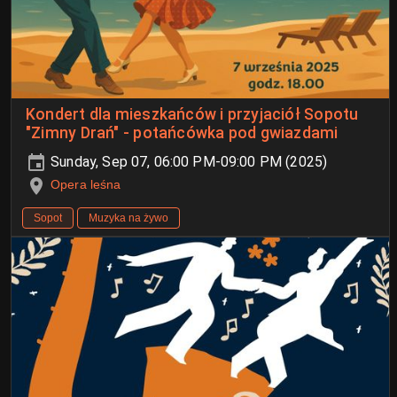
Kondert dla mieszkańców i przyjaciół Sopotu
"Zimny Drań" - potańcówka pod gwiazdami
Sunday, Sep 07, 06:00 PM-09:00 PM (2025)
Opera leśna
Sopot
Muzyka na żywo