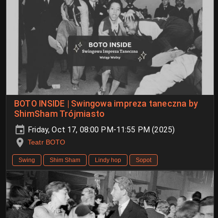
BOTO INSIDE | Swingowa impreza taneczna by
ShimSham Trójmiasto
Friday, Oct 17, 08:00 PM-11:55 PM (2025)
Teatr BOTO
Swing
Shim Sham
Lindy hop
Sopot