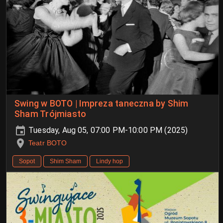
Swing w BOTO | Impreza taneczna by Shim
Sham Trójmiasto
Tuesday, Aug 05, 07:00 PM-10:00 PM (2025)
Teatr BOTO
Sopot
Shim Sham
Lindy hop