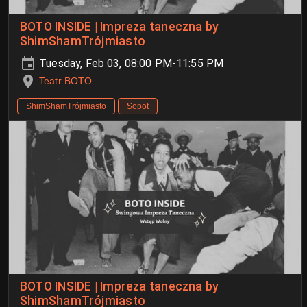
BOTO INSIDE | Impreza taneczna by
ShimShamTrójmiasto
Tuesday, Feb 03, 08:00 PM-11:55 PM
Teatr BOTO
ShimShamTrójmiasto
Sopot
BOTO INSIDE | Impreza taneczna by
ShimShamTrójmiasto