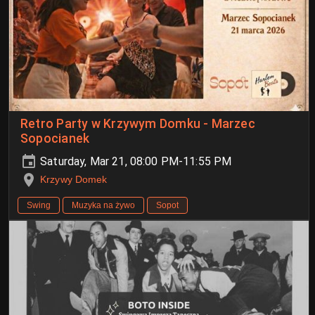
Retro Party w Krzywym Domku - Marzec
Sopocianek
Saturday, Mar 21, 08:00 PM-11:55 PM
Krzywy Domek
Swing
Muzyka na żywo
Sopot