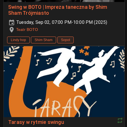
Swing w BOTO | Impreza taneczna by Shim
Sham Trójmiasto
Tuesday, Sep 02, 07:00 PM-10:00 PM (2025)
Teatr BOTO
Lindy hop
Shim Sham
Sopot
Tarasy w rytmie swingu