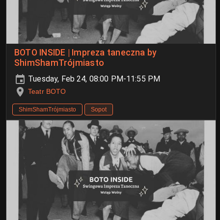
BOTO INSIDE | Impreza taneczna by
ShimShamTrójmiasto
Tuesday, Feb 24, 08:00 PM-11:55 PM
Teatr BOTO
ShimShamTrójmiasto
Sopot